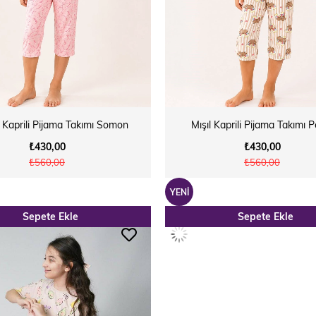
 Kaprili Pijama Takımı Somon
Mışıl Kaprili Pijama Takımı
₺430,00
₺430,00
₺560,00
₺560,00
YENI
Sepete Ekle
Sepete Ekle
ÜRÜN