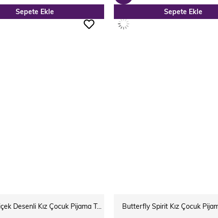
Sepete Ekle
Sepete Ekle
ÜRÜN
Breathe Çiçek Desenli Kız Çocuk Pijama Takımı Pembe
Butterfly Spirit Kız Çocuk Pija