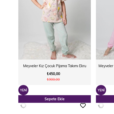
Meyveler Kız Çocuk Pijama Takımı Ekru
Meyveler
₺450,00
₺900,00
YENI
YENI
Sepete Ekle
ÜRÜN
ÜRÜN