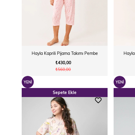
Hayla Kaprili Pijama Takımı Pembe
Hayla
₺430,00
₺560,00
YENI
YENI
Sepete Ekle
ÜRÜN
ÜRÜN