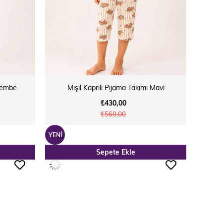
 Pembe
Mışıl Kaprili Pijama Takımı Mavi
₺430,00
₺560,00
YENI
Sepete Ekle
ÜRÜN