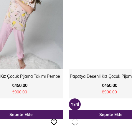
 Kız Çocuk Pijama Takımı Pembe
₺450,00
₺450,00
₺900,00
₺900,00
YENI
Sepete Ekle
Sepete Ekle
ÜRÜN