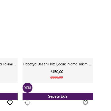
Papatya Desenli Kız Çocuk Pijama Takımı Gül Kurusu
Papatya Desenli Kız Çocuk Pijama Takımı Pembe
₺450,00
₺900,00
YENI
Sepete Ekle
ÜRÜN