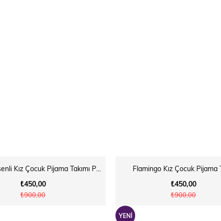
Fiyonk Desenli Kız Çocuk Pijama Takımı Pembe
Flamingo Kız Çocuk Pijama 
₺450,00
₺450,00
₺900,00
₺900,00
YENI