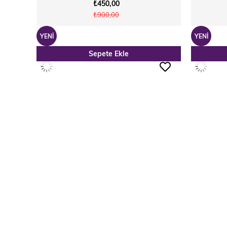
₺450,00
₺900,00
YENI
YENI
Sepete Ekle
ÜRÜN
ÜRÜN