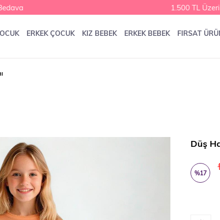
dava
1.500 TL Üzeri 
ÇOCUK
ERKEK ÇOCUK
KIZ BEBEK
ERKEK BEBEK
FIRSAT ÜRÜ
ı
Düş Ha
%
17
İndirim