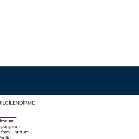
BİLGİLENDİRME
Hesabım
iparişlerim
ifremi Unuttum
yelik