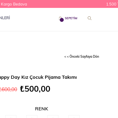
Kargo Bedava
1.500 TL
NLERİ
SEPETIM
< < Önceki Sayfaya Dön
ppy Day Kız Çocuk Pijama Takımı
₺500,00
₺600,00
RENK