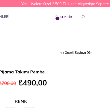
Yeni Üyelere Özel 2.500 TL Üzeri Alışverişte Sepette %1
NLERİ
SEPETIM
< < Önceki Sayfaya Dön
 Pijama Takımı Pembe
₺490,00
₺700,00
RENK