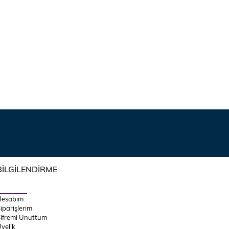
BİLGİLENDİRME
Hesabım
iparişlerim
ifremi Unuttum
yelik