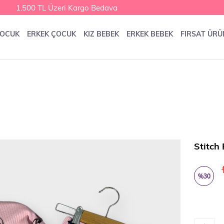
1.500 TL Üzeri Kargo Bedava
ÇOCUK
ERKEK ÇOCUK
KIZ BEBEK
ERKEK BEBEK
FIRSAT ÜRÜ
Stitch
%
30
İndirim