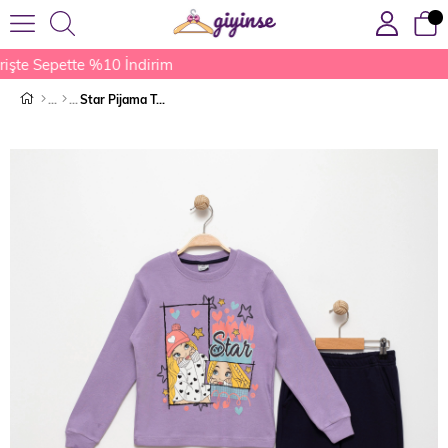
şte Sepette %10 İndirim
Star Pijama Takımı Mor