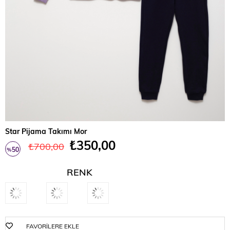
Star Pijama Takımı Mor
₺350,00
₺700,00
50
%
İndirim
RENK
FAVORILERE EKLE