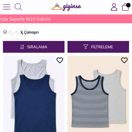
şte Sepette %10 İndirim
İç Çamaşırı
SIRALAMA
FILTRELEME