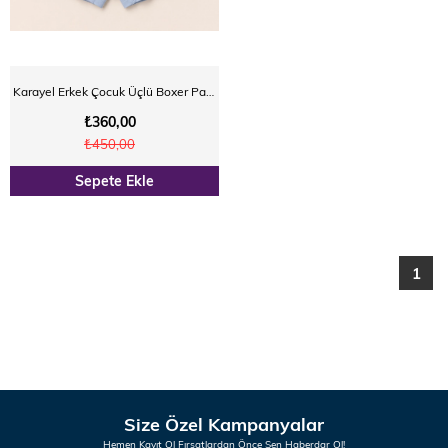
Karayel Erkek Çocuk Üçlü Boxer Paketi
₺360,00
₺450,00
Sepete Ekle
YENI
ÜRÜN
1
Size Özel Kampanyalar
Hemen Kayıt Ol Fırsatlardan Önce Sen Haberdar Ol!