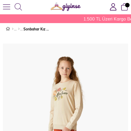
1.500 TL Üzeri Kargo B
Sonbahar Kız Çocuk Pijama Takımı Bej