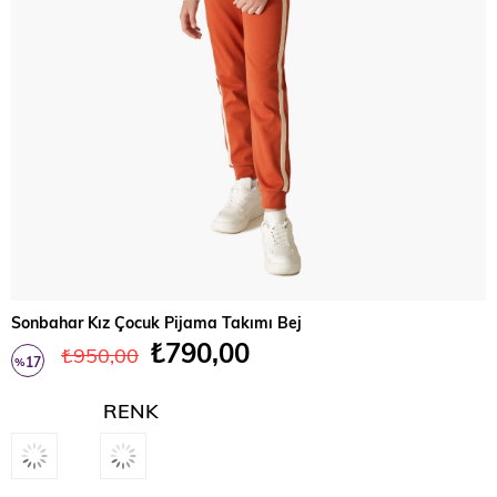
Sonbahar Kız Çocuk Pijama Takımı Bej
₺790,00
₺950,00
17
%
İndirim
RENK