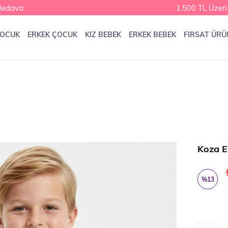
dava
1.500 TL Üzeri K
ÇOCUK
ERKEK ÇOCUK
KIZ BEBEK
ERKEK BEBEK
FIRSAT ÜRÜ
Koza E
%
13
İndirim