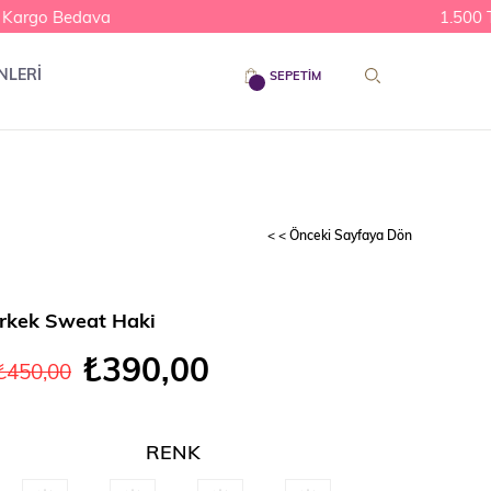
argo Bedava
1.500 TL 
NLERİ
SEPETIM
< < Önceki Sayfaya Dön
rkek Sweat Haki
₺390,00
₺450,00
RENK