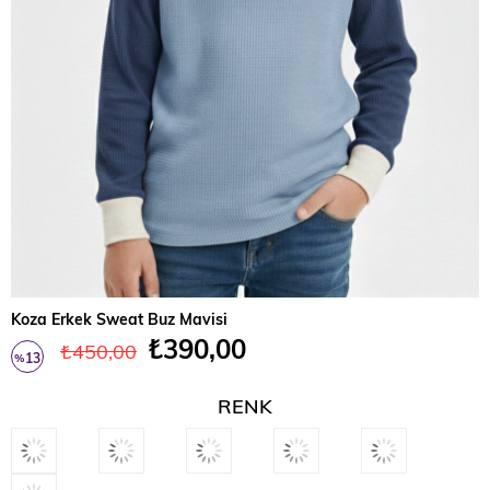
Koza Erkek Sweat Buz Mavisi
₺390,00
₺450,00
13
%
İndirim
RENK