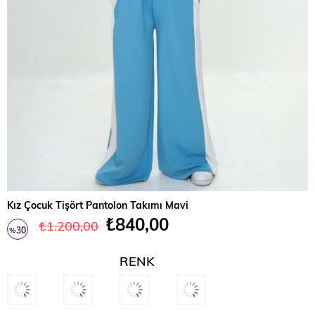
Kız Çocuk Tişört Pantolon Takımı Mavi
₺840,00
₺1.200,00
30
%
İndirim
RENK