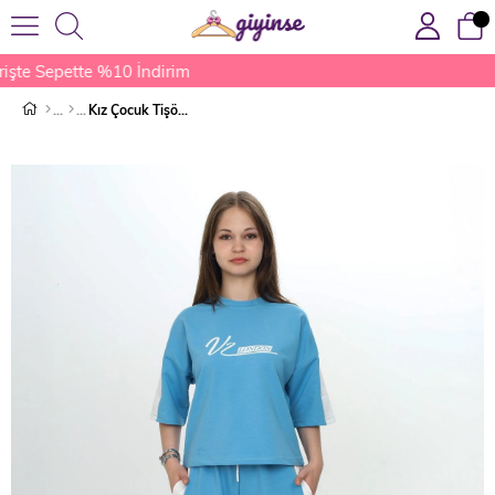
şte Sepette %10 İndirim
Kız Çocuk Tişört Pantolon Takımı Mavi