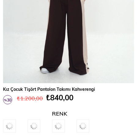
Kız Çocuk Tişört Pantolon Takımı Kahverengi
₺840,00
₺1.200,00
30
%
İndirim
RENK