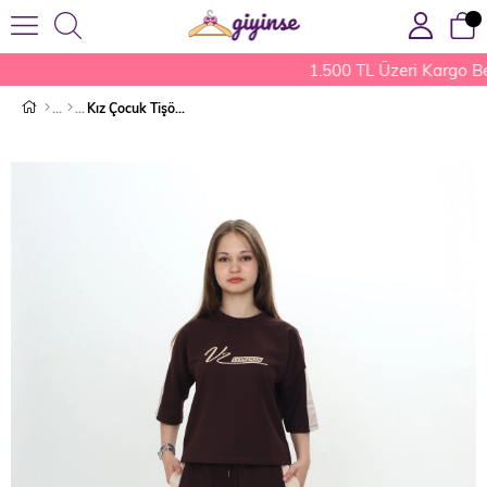
1.500 TL Üzeri Kargo Be
Kız Çocuk Tişört Pantolon Takımı Kahverengi