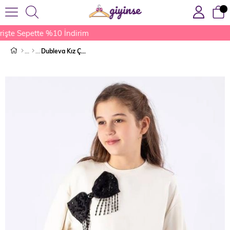
işte Sepette %10 İndirim
Dubleva Kız Çocuk Bluz Taş