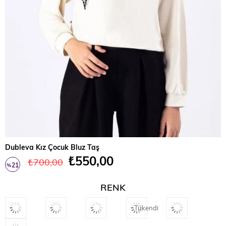
Dubleva Kız Çocuk Bluz Taş
₺550,00
₺700,00
21
%
İndirim
RENK
Tükendi