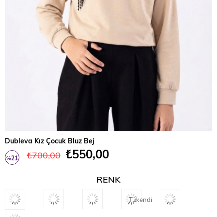
Dubleva Kız Çocuk Bluz Bej
₺550,00
₺700,00
21
%
İndirim
RENK
Tükendi