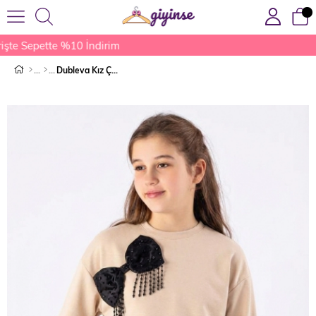
şte Sepette %10 İndirim
Dubleva Kız Çocuk Bluz Bej