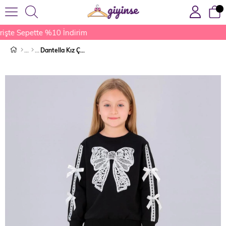
işte Sepette %10 İndirim
Dantella Kız Çocuk Eşofman Takımı Siyah