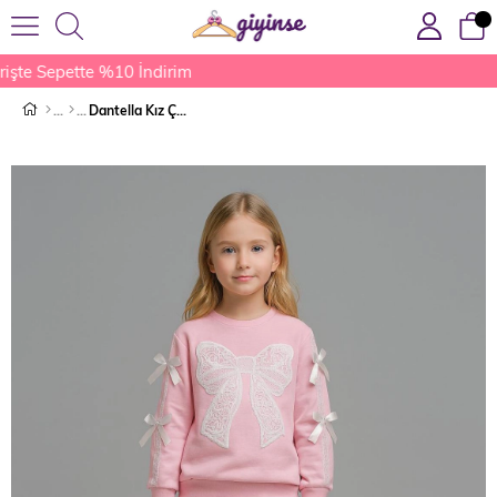
işte Sepette %10 İndirim
Dantella Kız Çocuk Eşofman Takımı Pembe