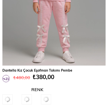
Dantella Kız Çocuk Eşofman Takımı Pembe
₺380,00
₺480,00
21
%
İndirim
RENK