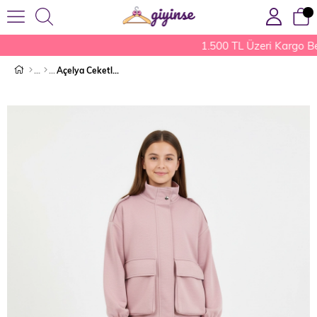
1.500 TL Üzeri Kargo Be
Açelya Ceketli Eşofman Takımı Pembe - Tesettür Takım