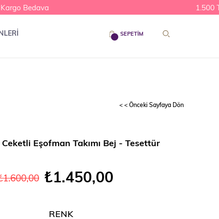
argo Bedava
1.500 TL
NLERİ
SEPETIM
< < Önceki Sayfaya Dön
 Ceketli Eşofman Takımı Bej - Tesettür
₺1.450,00
₺1.600,00
RENK