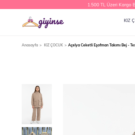
1.500 TL Üzeri Kargo Be
KIZ 
Anasayfa
KIZ ÇOCUK
Açelya Ceketli Eşofman Takımı Bej - Te