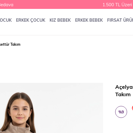
dava
1.500 TL Üzeri K
ÇOCUK
ERKEK ÇOCUK
KIZ BEBEK
ERKEK BEBEK
FIRSAT ÜRÜ
settür Takım
Açelya
Takım
%
9
İndirim