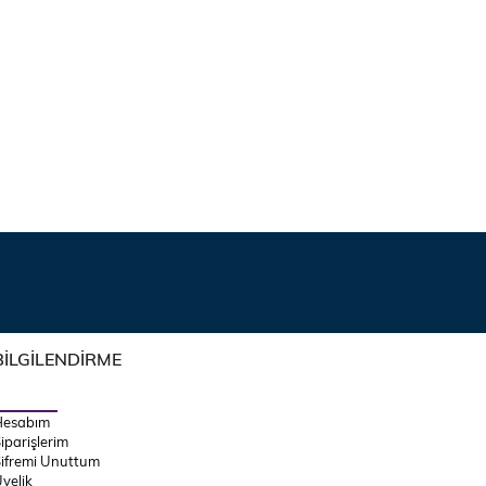
BİLGİLENDİRME
Hesabım
iparişlerim
ifremi Unuttum
yelik