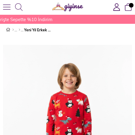
işte Sepette %10 İndirim
Yeni Yıl Erkek Çocuk Pijama Takımı Kırmızı