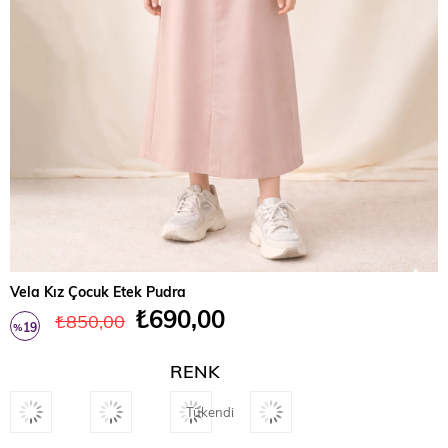
Vela Kız Çocuk Etek Pudra
₺690,00
₺850,00
19
%
İndirim
RENK
Tükendi