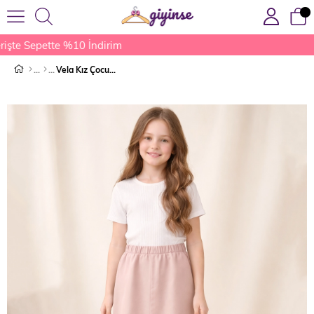
şte Sepette %10 İndirim
Vela Kız Çocuk Etek Pudra