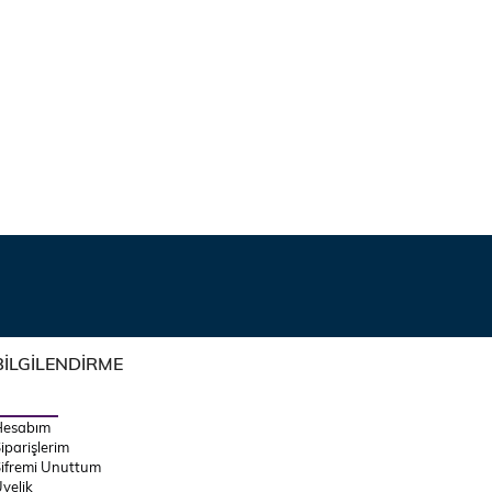
BİLGİLENDİRME
Hesabım
iparişlerim
ifremi Unuttum
yelik