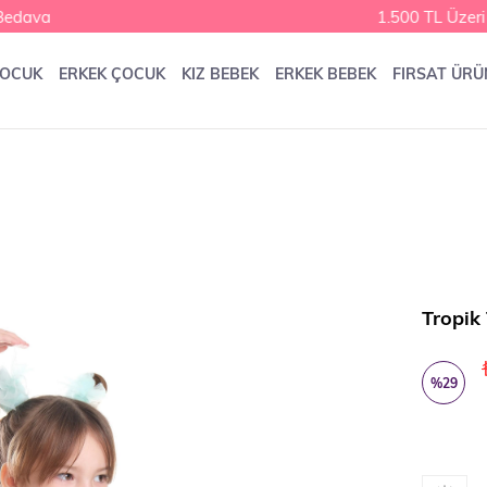
edava
1.500 TL Üzeri 
ÇOCUK
ERKEK ÇOCUK
KIZ BEBEK
ERKEK BEBEK
FIRSAT ÜRÜ
Tropik
%
29
İndirim