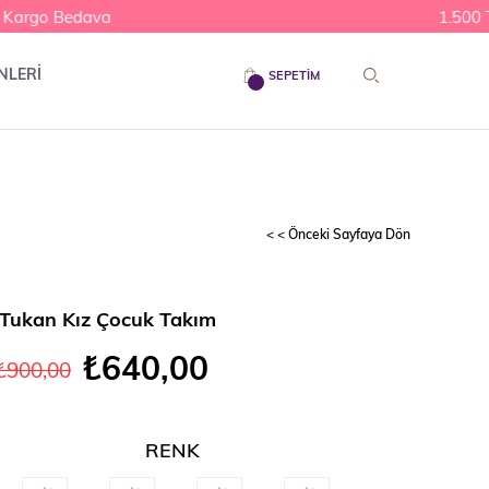
Kargo Bedava
1.500 TL
NLERİ
SEPETIM
< < Önceki Sayfaya Dön
 Tukan Kız Çocuk Takım
₺640,00
₺900,00
RENK