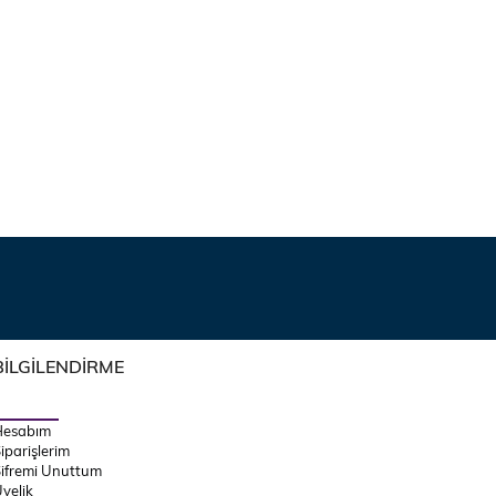
BİLGİLENDİRME
Hesabım
iparişlerim
ifremi Unuttum
yelik