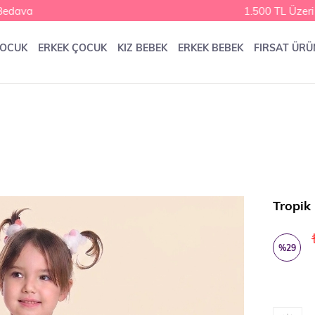
dava
1.500 TL Üzeri K
ÇOCUK
ERKEK ÇOCUK
KIZ BEBEK
ERKEK BEBEK
FIRSAT ÜRÜ
Tropik
%
29
İndirim