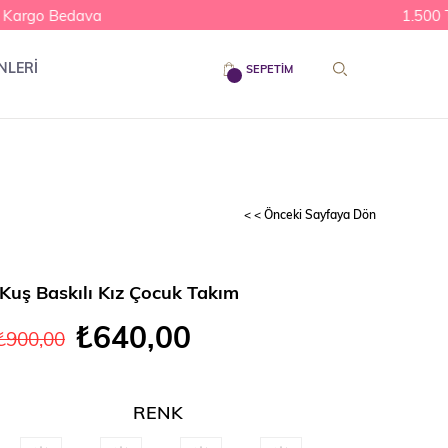
argo Bedava
1.500 TL
NLERİ
SEPETIM
< < Önceki Sayfaya Dön
 Kuş Baskılı Kız Çocuk Takım
₺640,00
₺900,00
RENK