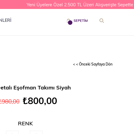
Yeni Üyelere Özel 2.500 TL Üzeri Alışverişte Sepette %
NLERİ
SEPETIM
< < Önceki Sayfaya Dön
Detalı Eşofman Takımı Siyah
₺800,00
₺980,00
RENK