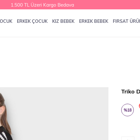
1.500 TL Üzeri Kargo Bedava
ÇOCUK
ERKEK ÇOCUK
KIZ BEBEK
ERKEK BEBEK
FIRSAT ÜRÜ
Triko 
%
18
İndirim