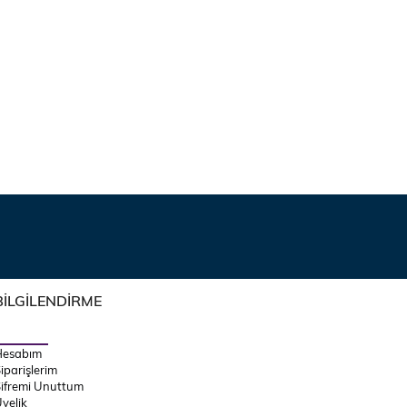
BİLGİLENDİRME
Hesabım
iparişlerim
ifremi Unuttum
yelik