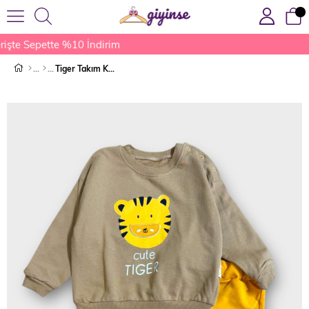
işte Sepette %10 İndirim
Tiger Takım Kahverengi