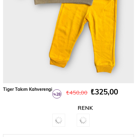
Tiger Takım Kahverengi
₺325,00
₺450,00
28
%
İndirim
RENK