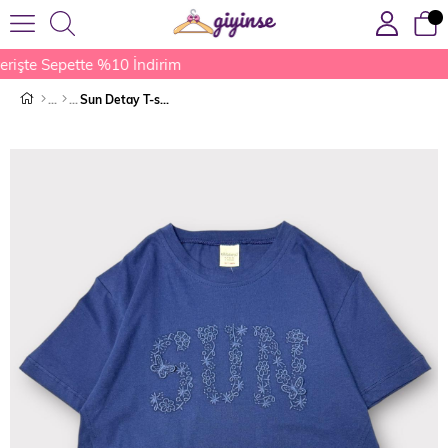
rişte Sepette %10 İndirim
Sun Detay T-shirt Lacivert