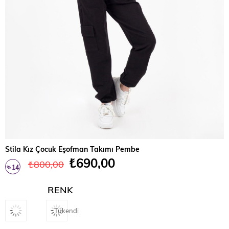
Stila Kız Çocuk Eşofman Takımı Pembe
₺690,00
₺800,00
14
%
İndirim
RENK
Tükendi