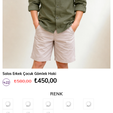
Solos Erkek Çocuk Gömlek Haki
₺450,00
₺580,00
22
%
İndirim
RENK