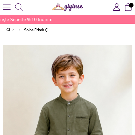
şte Sepette %10 İndirim
Solos Erkek Çocuk Gömlek Haki