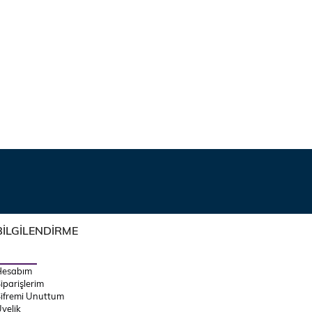
BİLGİLENDİRME
Hesabım
iparişlerim
ifremi Unuttum
yelik