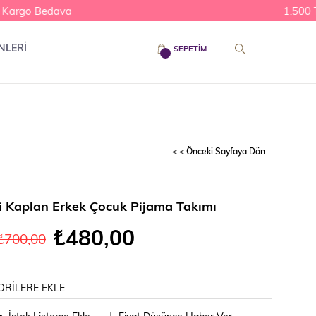
argo Bedava
1.500 TL
NLERİ
SEPETIM
< < Önceki Sayfaya Dön
i Kaplan Erkek Çocuk Pijama Takımı
₺480,00
₺700,00
ORILERE EKLE