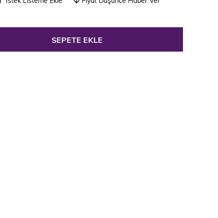
İstek Listeme Ekle
Fiyat Düşünce Haber Ver