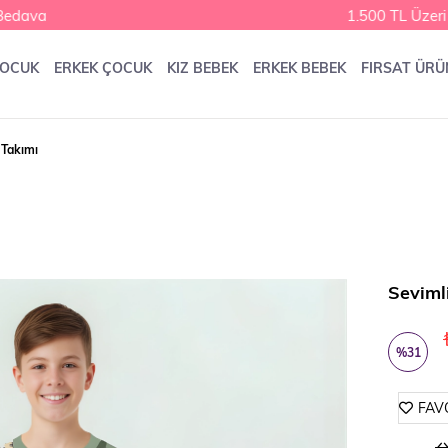
dava
1.500 TL Üzeri K
ÇOCUK
ERKEK ÇOCUK
KIZ BEBEK
ERKEK BEBEK
FIRSAT ÜRÜ
 Takımı
Seviml
%
31
İndirim
FAV