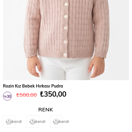
Rozin Kız Bebek Hırkası Pudra
₺350,00
₺500,00
30
%
İndirim
RENK
Tükendi
Tükendi
Tükendi