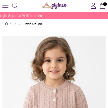
işte Sepette %10 İndirim
Rozin Kız Bebek Hırkası Pudra