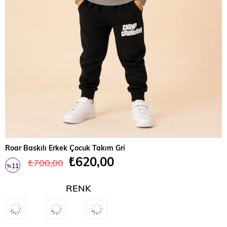
Roar Baskılı Erkek Çocuk Takım Gri
₺620,00
₺700,00
11
%
İndirim
RENK