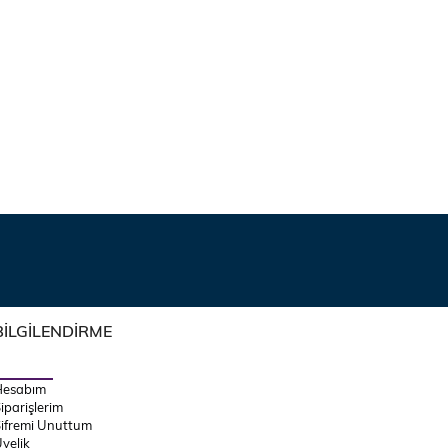
BİLGİLENDİRME
Hesabım
iparişlerim
ifremi Unuttum
yelik