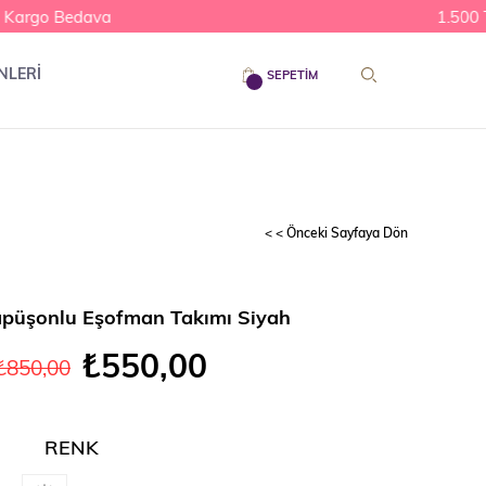
argo Bedava
1.500 TL 
NLERİ
SEPETIM
< < Önceki Sayfaya Dön
püşonlu Eşofman Takımı Siyah
₺550,00
₺850,00
RENK