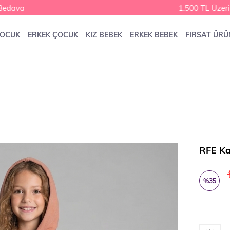
ava
1.500 TL Üzeri K
ÇOCUK
ERKEK ÇOCUK
KIZ BEBEK
ERKEK BEBEK
FIRSAT ÜRÜ
RFE Ka
%
35
İndirim