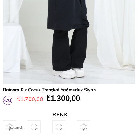
Rainora Kız Çocuk Trençkot Yağmurluk Siyah
₺1.300,00
₺1.700,00
24
%
İndirim
RENK
Tükendi