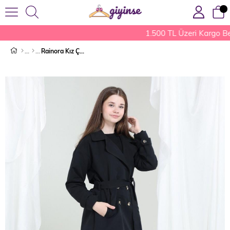
1.500 TL Üzeri Kargo Be
Rainora Kız Çocuk Trençkot Yağmurluk Siyah