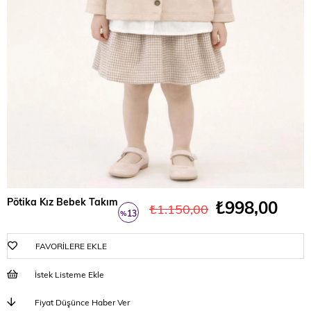
Pötika Kız Bebek Takım
₺998,00
₺1.150,00
13
%
İndirim
FAVORILERE EKLE
İstek Listeme Ekle
Fiyat Düşünce Haber Ver