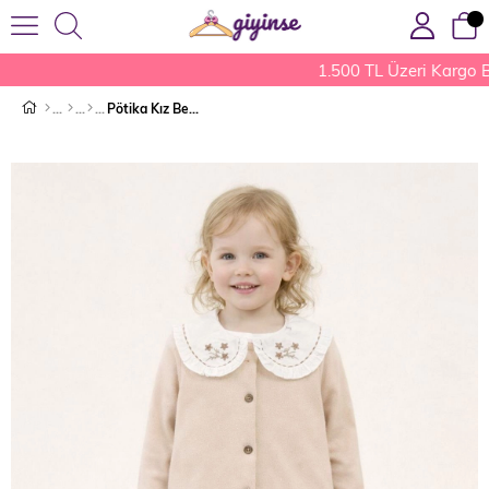
1.500 TL Üzeri Kargo B
Pötika Kız Bebek Takım