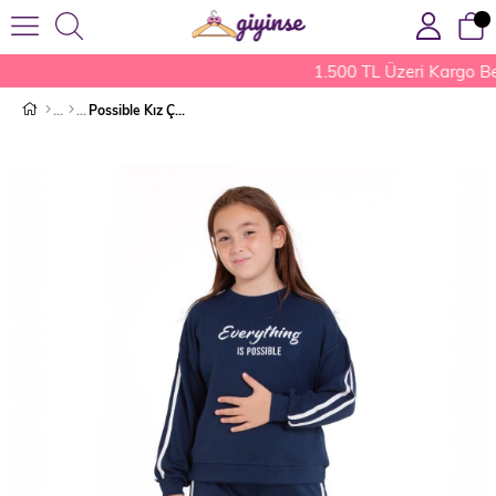
1.500 TL Üzeri Kargo Be
Possible Kız Çocuk Eşofman Takımı Lacivert