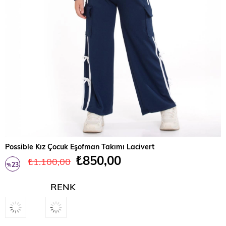
Possible Kız Çocuk Eşofman Takımı Lacivert
₺850,00
₺1.100,00
23
%
İndirim
RENK