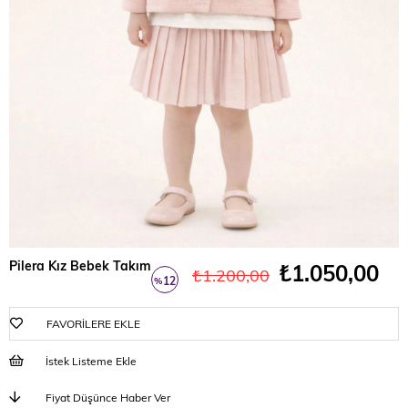
Pilera Kız Bebek Takım
₺1.050,00
₺1.200,00
12
%
İndirim
FAVORILERE EKLE
İstek Listeme Ekle
Fiyat Düşünce Haber Ver