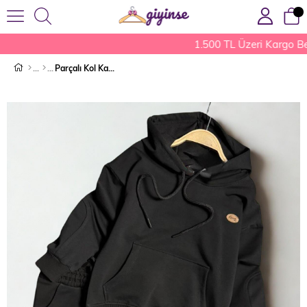
1.500 TL Üzeri Kargo Be
Parçalı Kol Kapüşonlu Erkek Çocuk Takım Siyah