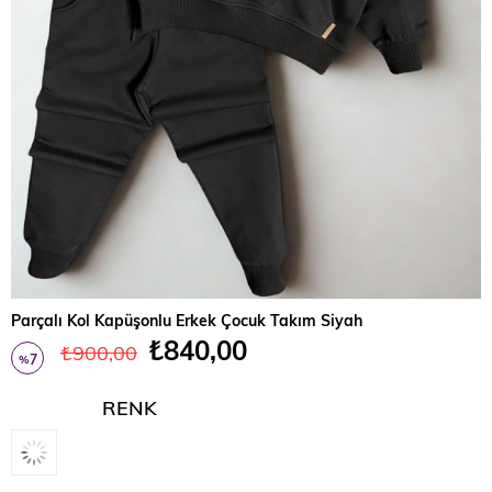
Parçalı Kol Kapüşonlu Erkek Çocuk Takım Siyah
₺840,00
₺900,00
7
%
İndirim
RENK