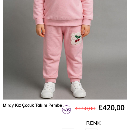
Miray Kız Çocuk Takım Pembe
₺420,00
₺650,00
35
%
İndirim
RENK