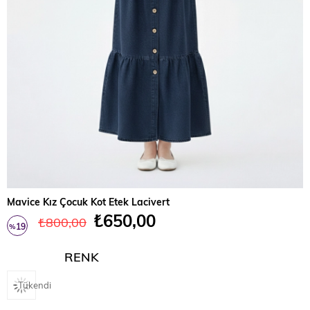
Mavice Kız Çocuk Kot Etek Lacivert
₺650,00
₺800,00
19
%
İndirim
RENK
Tükendi