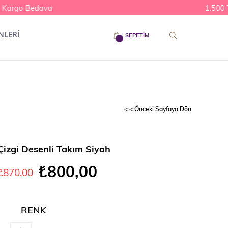
Kargo Bedava
1.500 TL
NLERİ
SEPETIM
< < Önceki Sayfaya Dön
Çizgi Desenli Takım Siyah
₺800,00
₺870,00
RENK