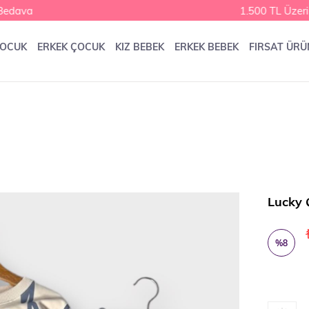
dava
1.500 TL Üzeri 
ÇOCUK
ERKEK ÇOCUK
KIZ BEBEK
ERKEK BEBEK
FIRSAT ÜRÜ
Lucky 
%
8
İndirim