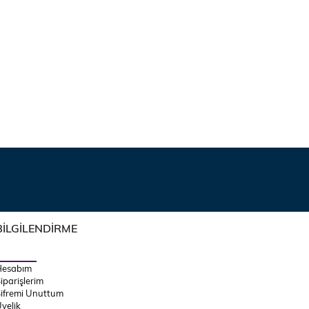
BİLGİLENDİRME
Hesabım
iparişlerim
ifremi Unuttum
yelik