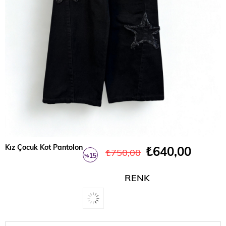
Kız Çocuk Kot Pantolon
₺640,00
₺750,00
15
%
İndirim
RENK