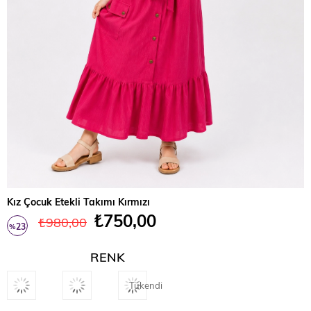
Kız Çocuk Etekli Takımı Kırmızı
₺750,00
₺980,00
23
%
İndirim
RENK
Tükendi