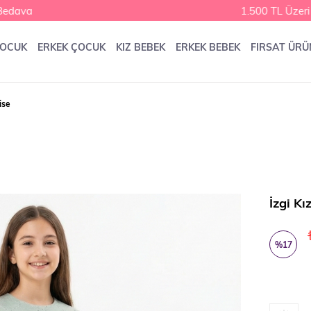
ava
1.500 TL Üzeri Ka
ÇOCUK
ERKEK ÇOCUK
KIZ BEBEK
ERKEK BEBEK
FIRSAT ÜRÜ
ise
İzgi Kı
%
17
İndirim