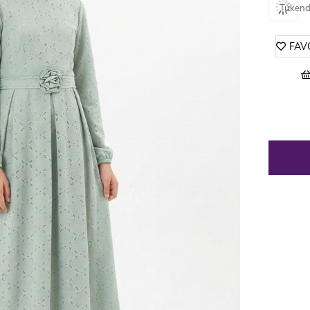
Tükend
FAV