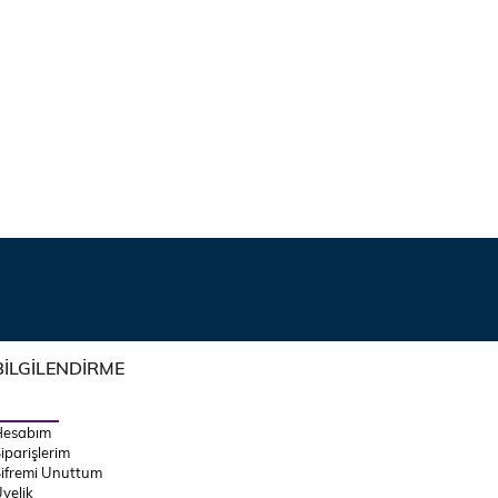
BİLGİLENDİRME
Hesabım
iparişlerim
ifremi Unuttum
yelik