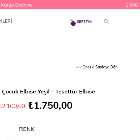
rgo Bedava
1.500 TL Ü
NLERİ
SEPETIM
< < Önceki Sayfaya Dön
z Çocuk Elbise Yeşil - Tesettür Elbise
₺1.750,00
₺2.100,00
RENK