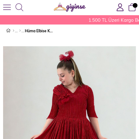
1.500 TL Üzeri Kargo B
Hüma Elbise Kırmızı