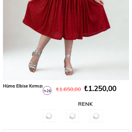
Hüma Elbise Kırmızı
₺1.250,00
₺1.650,00
24
%
İndirim
RENK