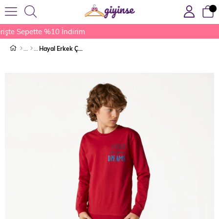
işte Sepette %10 İndirim
Hayal Erkek Çocuk Pijama Takımı Kırmızı