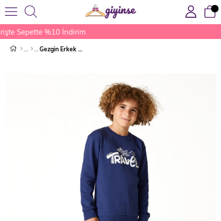
işte Sepette %10 İndirim
Gezgin Erkek Çocuk Pijama Takımı Lacivert