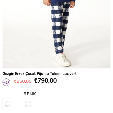
Gezgin Erkek Çocuk Pijama Takımı Lacivert
₺790,00
₺950,00
17
%
İndirim
RENK