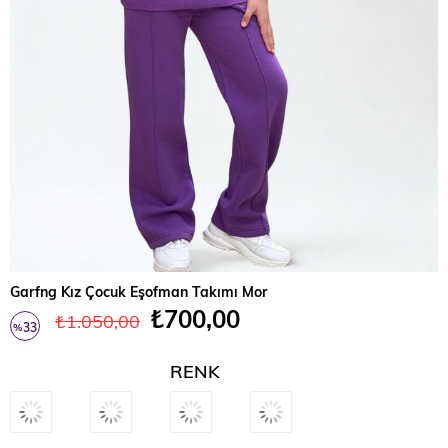
Garfng Kız Çocuk Eşofman Takımı Mor
₺700,00
₺1.050,00
33
%
İndirim
RENK