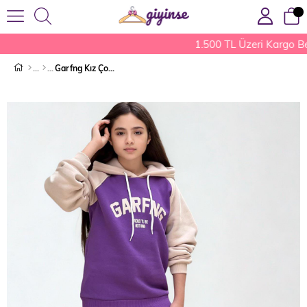
1.500 TL Üzeri Kargo Be
Garfng Kız Çocuk Eşofman Takımı Mor