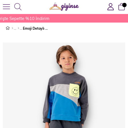
işte Sepette %10 İndirim
Emoji Detaylı Eşofman Takımı Mavi