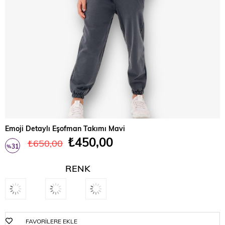
Emoji Detaylı Eşofman Takımı Mavi
₺450,00
₺650,00
31
%
İndirim
RENK
FAVORILERE EKLE