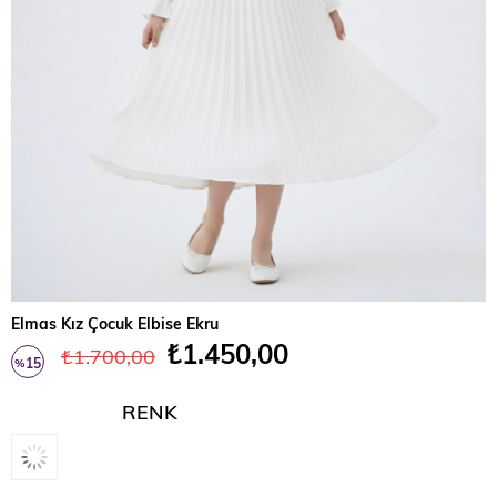
Elmas Kız Çocuk Elbise Ekru
₺1.450,00
₺1.700,00
15
%
İndirim
RENK