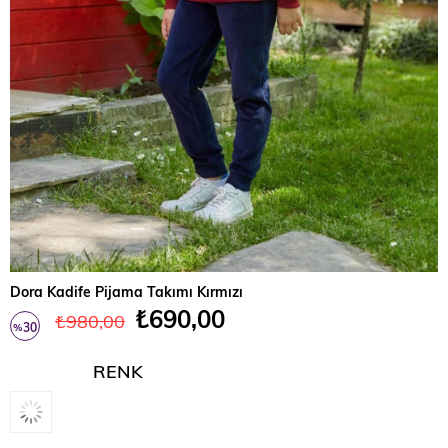
Dora Kadife Pijama Takımı Kırmızı
₺690,00
₺980,00
30
%
İndirim
RENK