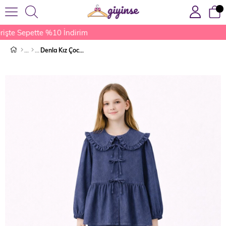
şte Sepette %10 İndirim
Denla Kız Çocuk Kot Takım Lacivert