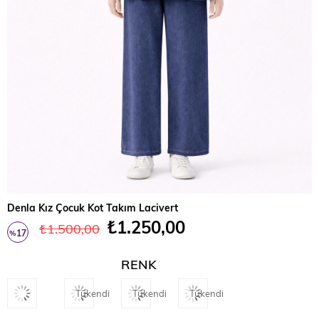
Denla Kız Çocuk Kot Takım Lacivert
₺1.250,00
₺1.500,00
17
%
İndirim
RENK
Tükendi
Tükendi
Tükendi