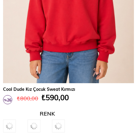
Cool Dude Kız Çocuk Sweat Kırmızı
₺590,00
₺800,00
26
%
İndirim
RENK