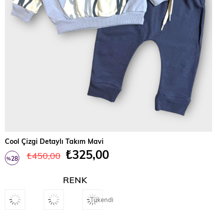
Cool Çizgi Detaylı Takım Mavi
₺325,00
₺450,00
28
%
İndirim
RENK
Tükendi